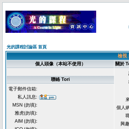
光的課程討論區 首頁
檢視 
個人頭像（本站不使用）
關於 To
聯絡 Tori
電子郵件信箱:
私人訊息:
來
MSN (勿填):
個人網
雅虎(勿填):
職
AIM (勿填):
興趣