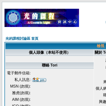
光的課程討論區 首頁
檢視 
個人頭像（本站不使用）
關於 To
聯絡 Tori
電子郵件信箱:
私人訊息:
來
MSN (勿填):
個人網
雅虎(勿填):
職
AIM (勿填):
興趣