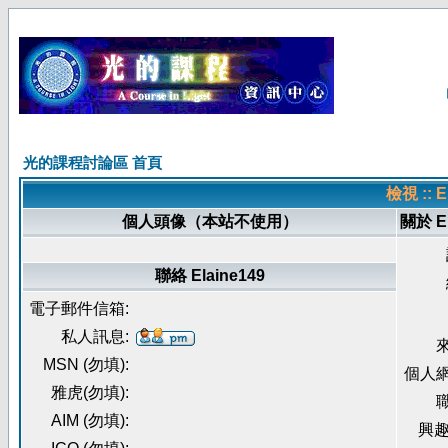
光的課程討論區 首頁
檢視 :: 
個人頭像（本站不使用）
關於 El
聯絡 Elaine149
電子郵件信箱:
私人訊息:
來
MSN (勿填):
個人網
雅虎(勿填):
職
AIM (勿填):
興趣