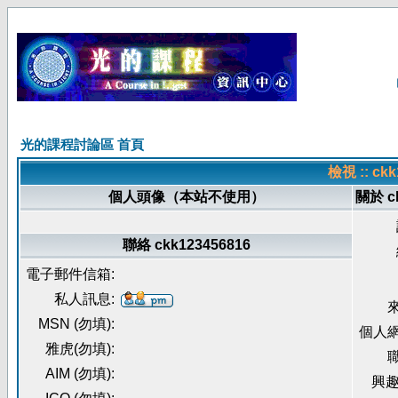
光的課程討論區 首頁
檢視 :: c
個人頭像（本站不使用）
關於 ck
聯絡 ckk123456816
電子郵件信箱:
私人訊息:
來
MSN (勿填):
個人網
雅虎(勿填):
職
AIM (勿填):
興趣