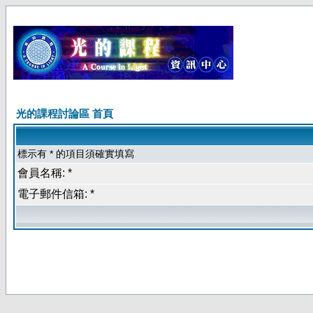
光的課程討論區 首頁
標示有 * 的項目須確實填寫
會員名稱: *
電子郵件信箱: *