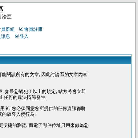
區
討論區
會員群組
會員註冊
人訊息
登入
能閱讀所有的文章, 因此討論區的文章內容
章, 如果您觸犯了以上的規定, 站方將會立即
防止任何的違法情節發生.
使用者, 您必須同意您所提供的任何資訊都將
露的駭客入侵行為.
您能更便捷的瀏覽. 而電子郵件位址只用來做為您