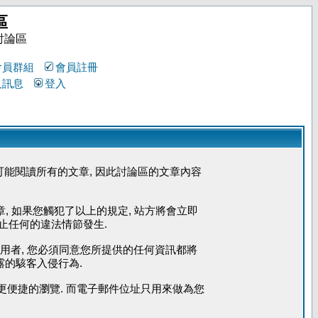
區
討論區
會員群組
會員註冊
人訊息
登入
能閱讀所有的文章, 因此討論區的文章內容
章, 如果您觸犯了以上的規定, 站方將會立即
防止任何的違法情節發生.
使用者, 您必須同意您所提供的任何資訊都將
露的駭客入侵行為.
您能更便捷的瀏覽. 而電子郵件位址只用來做為您