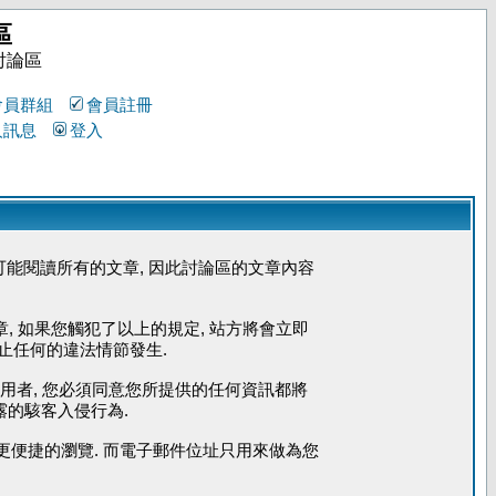
區
討論區
會員群組
會員註冊
人訊息
登入
能閱讀所有的文章, 因此討論區的文章內容
章, 如果您觸犯了以上的規定, 站方將會立即
防止任何的違法情節發生.
使用者, 您必須同意您所提供的任何資訊都將
露的駭客入侵行為.
您能更便捷的瀏覽. 而電子郵件位址只用來做為您