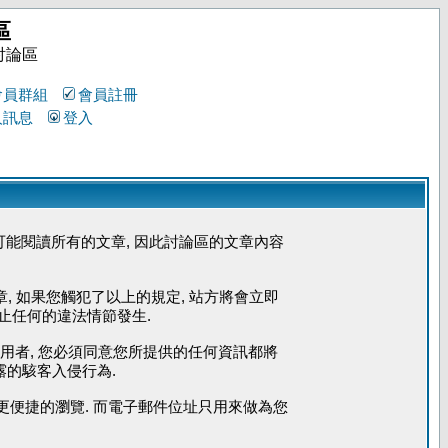
區
討論區
會員群組
會員註冊
人訊息
登入
能閱讀所有的文章, 因此討論區的文章內容
章, 如果您觸犯了以上的規定, 站方將會立即
防止任何的違法情節發生.
使用者, 您必須同意您所提供的任何資訊都將
露的駭客入侵行為.
您能更便捷的瀏覽. 而電子郵件位址只用來做為您