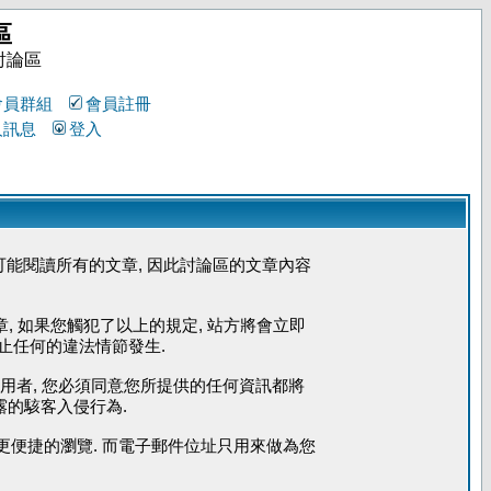
區
討論區
會員群組
會員註冊
人訊息
登入
能閱讀所有的文章, 因此討論區的文章內容
章, 如果您觸犯了以上的規定, 站方將會立即
防止任何的違法情節發生.
使用者, 您必須同意您所提供的任何資訊都將
露的駭客入侵行為.
您能更便捷的瀏覽. 而電子郵件位址只用來做為您