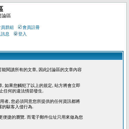
區
討論區
會員群組
會員註冊
人訊息
登入
能閱讀所有的文章, 因此討論區的文章內容
章, 如果您觸犯了以上的規定, 站方將會立即
防止任何的違法情節發生.
使用者, 您必須同意您所提供的任何資訊都將
露的駭客入侵行為.
您能更便捷的瀏覽. 而電子郵件位址只用來做為您