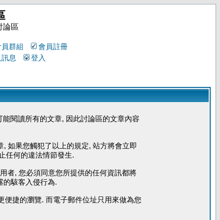
區
討論區
會員群組
會員註冊
人訊息
登入
能閱讀所有的文章, 因此討論區的文章內容
章, 如果您觸犯了以上的規定, 站方將會立即
防止任何的違法情節發生.
使用者, 您必須同意您所提供的任何資訊都將
露的駭客入侵行為.
您能更便捷的瀏覽. 而電子郵件位址只用來做為您