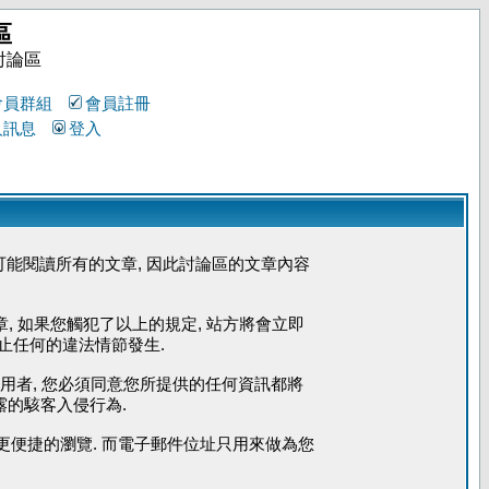
區
討論區
會員群組
會員註冊
人訊息
登入
能閱讀所有的文章, 因此討論區的文章內容
章, 如果您觸犯了以上的規定, 站方將會立即
防止任何的違法情節發生.
使用者, 您必須同意您所提供的任何資訊都將
露的駭客入侵行為.
您能更便捷的瀏覽. 而電子郵件位址只用來做為您