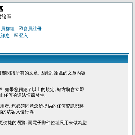
區
討論區
會員群組
會員註冊
人訊息
登入
能閱讀所有的文章, 因此討論區的文章內容
章, 如果您觸犯了以上的規定, 站方將會立即
防止任何的違法情節發生.
使用者, 您必須同意您所提供的任何資訊都將
露的駭客入侵行為.
您能更便捷的瀏覽. 而電子郵件位址只用來做為您