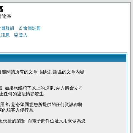
區
討論區
會員群組
會員註冊
人訊息
登入
能閱讀所有的文章, 因此討論區的文章內容
章, 如果您觸犯了以上的規定, 站方將會立即
防止任何的違法情節發生.
使用者, 您必須同意您所提供的任何資訊都將
露的駭客入侵行為.
您能更便捷的瀏覽. 而電子郵件位址只用來做為您