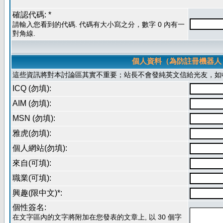
確認代碼: *
請輸入您看到的代碼. 代碼有大小寫之分，數字 0 內有一
對角線.
個人資料（為防註冊機器人
這些資訊將對本討論區其實不重要；站長不會發純英文信給光友，如
ICQ (勿填):
AIM (勿填):
MSN (勿填):
雅虎(勿填):
個人網站(勿填):
來自(可填):
職業(可填):
興趣(限中文)*:
個性簽名:
在文字區內的文字將附加在您發表的文章上, 以 30 個字