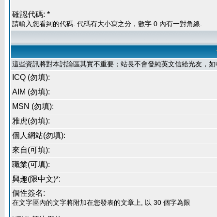
確認代碼: *
請輸入您看到的代碼. 代碼有大小寫之分，數字 0 內有一對角線.
這些資訊將對本討論區其實不重要；站長不會發純英文信給光友，如
ICQ (勿填):
AIM (勿填):
MSN (勿填):
雅虎(勿填):
個人網站(勿填):
來自(可填):
職業(可填):
興趣(限中文)*:
個性簽名:
在文字區內的文字將附加在您發表的文章上, 以 30 個字為限