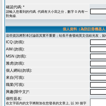
確認代碼: *
請輸入您看到的代碼. 代碼有大小寫之分，數字 0 內有一
對角線.
個人資料（為防註冊機器人
這些資訊將對本討論區其實不重要；站長不會發純英文信給光友，如
ICQ (勿填):
AIM (勿填):
MSN (勿填):
雅虎(勿填):
個人網站(勿填):
來自(可填):
職業(可填):
興趣(限中文)*:
個性簽名:
在文字區內的文字將附加在您發表的文章上, 以 30 個字