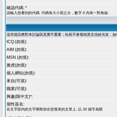
確認代碼: *
請輸入您看到的代碼. 代碼有大小寫之分，數字 0 內有一對角線.
這些資訊將對本討論區其實不重要；站長不會發純英文信給光友，如
ICQ (勿填):
AIM (勿填):
MSN (勿填):
雅虎(勿填):
個人網站(勿填):
來自(可填):
職業(可填):
興趣(限中文)*:
個性簽名:
在文字區內的文字將附加在您發表的文章上, 以 30 個字為限