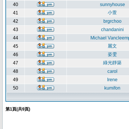
40
sunnyhouse
小萱
41
42
brgrchoo
43
chandanini
44
Michael Vancleem
麗文
45
姿雯
46
綠光靜築
47
48
carol
49
Irene
50
kumifon
第
1
頁(共
9
頁)