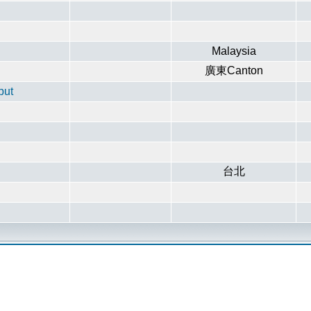
Malaysia
廣東Canton
put
台北