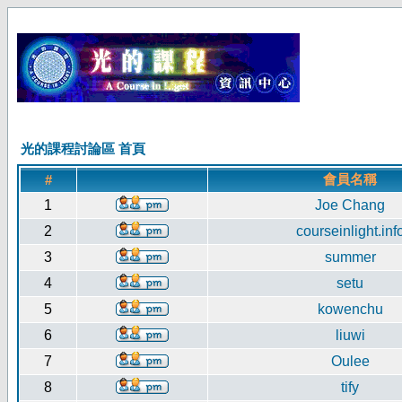
光的課程討論區 首頁
會員名稱
#
1
Joe Chang
2
courseinlight.inf
3
summer
4
setu
5
kowenchu
6
liuwi
7
Oulee
8
tify