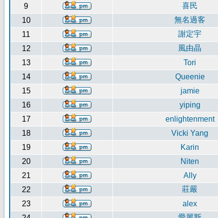
喜民
9
無名過客
10
謝定宇
11
風由晶
12
13
Tori
14
Queenie
15
jamie
16
yiping
17
enlightenment
18
Vicki Yang
19
Karin
20
Niten
21
Ally
莊嚴
22
23
alex
愛麗斯
24