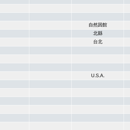
自然因館
北縣
台北
U.S.A.