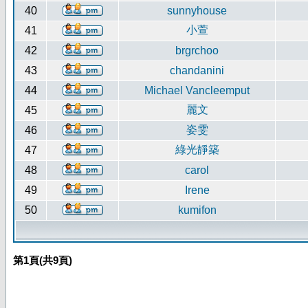
40
sunnyhouse
小萱
41
42
brgrchoo
43
chandanini
44
Michael Vancleemput
麗文
45
姿雯
46
綠光靜築
47
48
carol
49
Irene
50
kumifon
第
1
頁(共
9
頁)