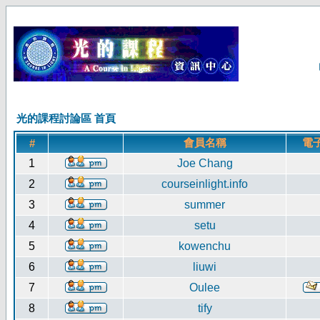
光的課程討論區 首頁
會員名稱
電
#
1
Joe Chang
2
courseinlight.info
3
summer
4
setu
5
kowenchu
6
liuwi
7
Oulee
8
tify