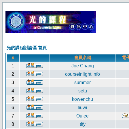
光的課程討論區 首頁
會員名稱
電
#
1
Joe Chang
2
courseinlight.info
3
summer
4
setu
5
kowenchu
6
liuwi
7
Oulee
8
tify