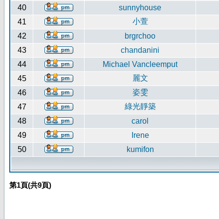
40
sunnyhouse
小萱
41
42
brgrchoo
43
chandanini
44
Michael Vancleemput
麗文
45
姿雯
46
綠光靜築
47
48
carol
49
Irene
50
kumifon
第
1
頁(共
9
頁)