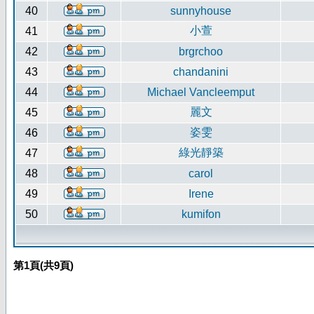
40
sunnyhouse
小萱
41
42
brgrchoo
43
chandanini
44
Michael Vancleemput
麗文
45
姿雯
46
綠光靜築
47
48
carol
49
Irene
50
kumifon
第
1
頁(共
9
頁)