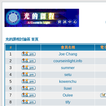
光的課程討論區 首頁
會員名稱
電
#
1
Joe Chang
2
courseinlight.info
3
summer
4
setu
5
kowenchu
6
liuwi
7
Oulee
8
tify