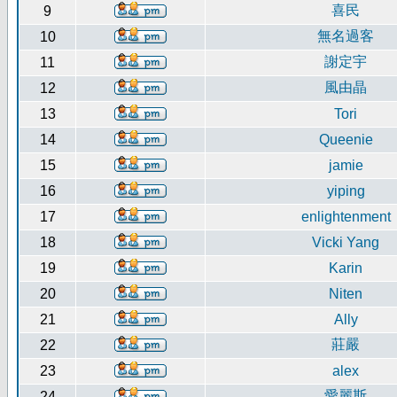
喜民
9
無名過客
10
謝定宇
11
風由晶
12
13
Tori
14
Queenie
15
jamie
16
yiping
17
enlightenment
18
Vicki Yang
19
Karin
20
Niten
21
Ally
莊嚴
22
23
alex
愛麗斯
24