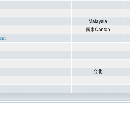
Malaysia
廣東Canton
put
台北