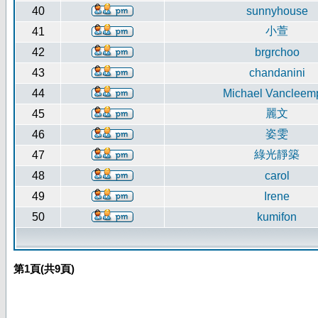
40
sunnyhouse
小萱
41
42
brgrchoo
43
chandanini
44
Michael Vancleem
麗文
45
姿雯
46
綠光靜築
47
48
carol
49
Irene
50
kumifon
第
1
頁(共
9
頁)