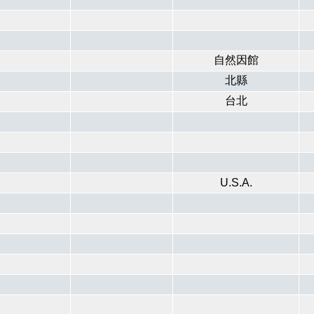
自然因館
北縣
台北
U.S.A.