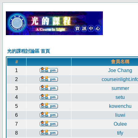
光的課程討論區 首頁
會員名稱
#
1
Joe Chang
2
courseinlight.inf
3
summer
4
setu
5
kowenchu
6
liuwi
7
Oulee
8
tify