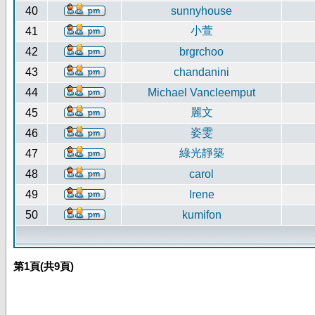
40
sunnyhouse
小萱
41
42
brgrchoo
43
chandanini
44
Michael Vancleemput
麗文
45
姿雯
46
綠光靜築
47
48
carol
49
Irene
50
kumifon
第
1
頁(共
9
頁)