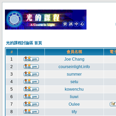
光的課程討論區 首頁
會員名稱
電
#
1
Joe Chang
2
courseinlight.info
3
summer
4
setu
5
kowenchu
6
liuwi
7
Oulee
8
tify