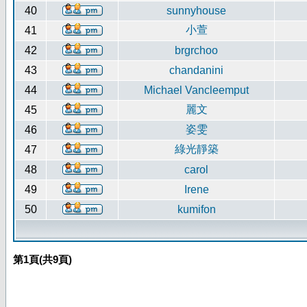
40
sunnyhouse
小萱
41
42
brgrchoo
43
chandanini
44
Michael Vancleemput
麗文
45
姿雯
46
綠光靜築
47
48
carol
49
Irene
50
kumifon
第
1
頁(共
9
頁)