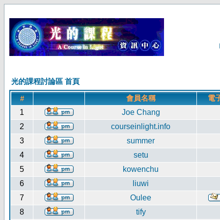
光的課程討論區 首頁
會員名稱
電
#
1
Joe Chang
2
courseinlight.info
3
summer
4
setu
5
kowenchu
6
liuwi
7
Oulee
8
tify