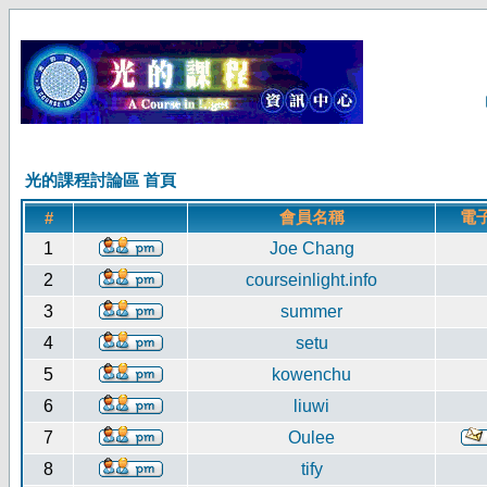
光的課程討論區 首頁
會員名稱
電
#
1
Joe Chang
2
courseinlight.info
3
summer
4
setu
5
kowenchu
6
liuwi
7
Oulee
8
tify