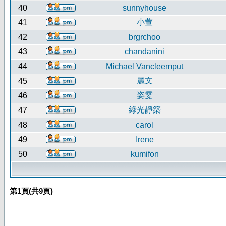
40
sunnyhouse
小萱
41
42
brgrchoo
43
chandanini
44
Michael Vancleemput
麗文
45
姿雯
46
綠光靜築
47
48
carol
49
Irene
50
kumifon
第
1
頁(共
9
頁)