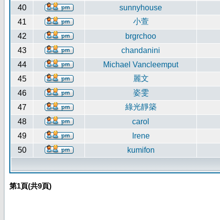
40
sunnyhouse
小萱
41
42
brgrchoo
43
chandanini
44
Michael Vancleemput
麗文
45
姿雯
46
綠光靜築
47
48
carol
49
Irene
50
kumifon
第
1
頁(共
9
頁)