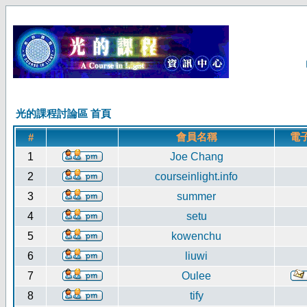
光的課程討論區 首頁
會員名稱
電
#
1
Joe Chang
2
courseinlight.info
3
summer
4
setu
5
kowenchu
6
liuwi
7
Oulee
8
tify