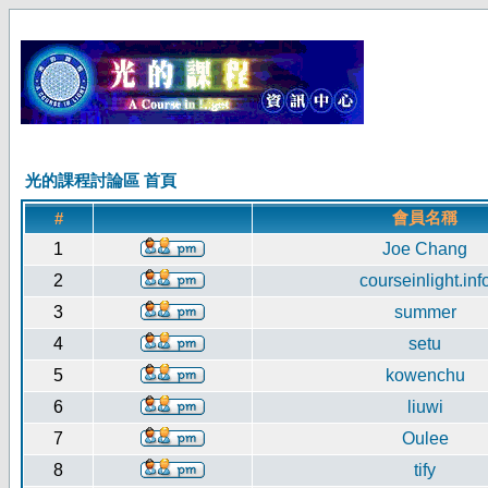
光的課程討論區 首頁
會員名稱
#
1
Joe Chang
2
courseinlight.inf
3
summer
4
setu
5
kowenchu
6
liuwi
7
Oulee
8
tify