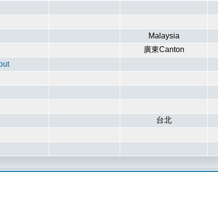
Malaysia
廣東Canton
put
台北