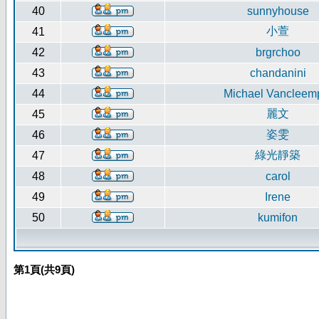
40
sunnyhouse
小萱
41
42
brgrchoo
43
chandanini
44
Michael Vancleem
麗文
45
姿雯
46
綠光靜築
47
48
carol
49
Irene
50
kumifon
第
1
頁(共
9
頁)