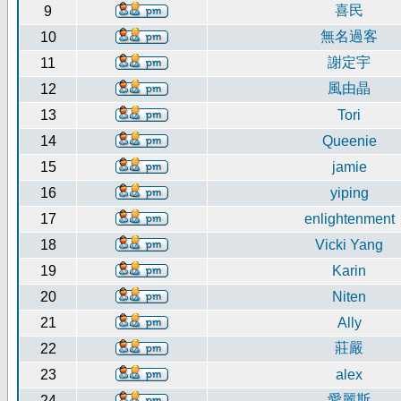
喜民
9
無名過客
10
謝定宇
11
風由晶
12
13
Tori
14
Queenie
15
jamie
16
yiping
17
enlightenment
18
Vicki Yang
19
Karin
20
Niten
21
Ally
莊嚴
22
23
alex
愛麗斯
24