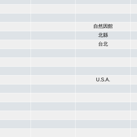
自然因館
北縣
台北
U.S.A.