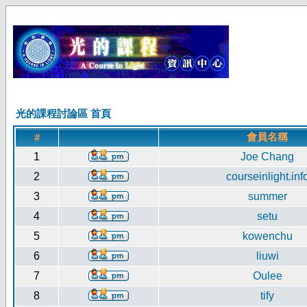
光的課程討論區 首頁
會員名稱
#
1
Joe Chang
2
courseinlight.inf
3
summer
4
setu
5
kowenchu
6
liuwi
7
Oulee
8
tify