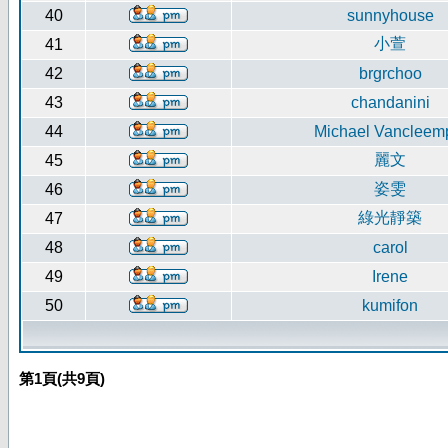
40
sunnyhouse
小萱
41
42
brgrchoo
43
chandanini
44
Michael Vancleem
麗文
45
姿雯
46
綠光靜築
47
48
carol
49
Irene
50
kumifon
第
1
頁(共
9
頁)