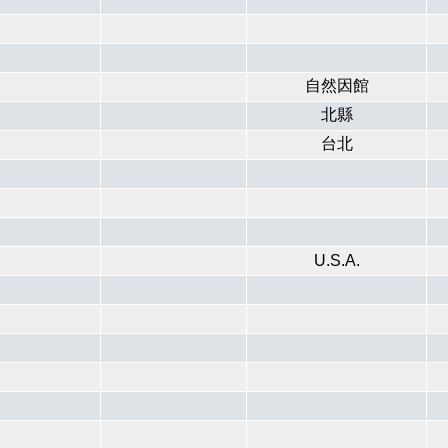
自然因館
北縣
台北
U.S.A.