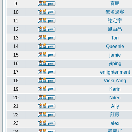
喜民
9
無名過客
10
謝定宇
11
風由晶
12
13
Tori
14
Queenie
15
jamie
16
yiping
17
enlightenment
18
Vicki Yang
19
Karin
20
Niten
21
Ally
莊嚴
22
23
alex
愛麗斯
24