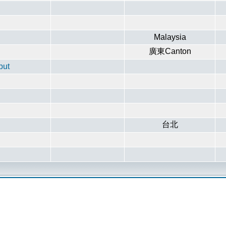
Malaysia
廣東Canton
put
台北