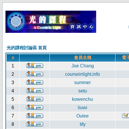
光的課程討論區 首頁
會員名稱
電
#
1
Joe Chang
2
courseinlight.info
3
summer
4
setu
5
kowenchu
6
liuwi
7
Oulee
8
tify