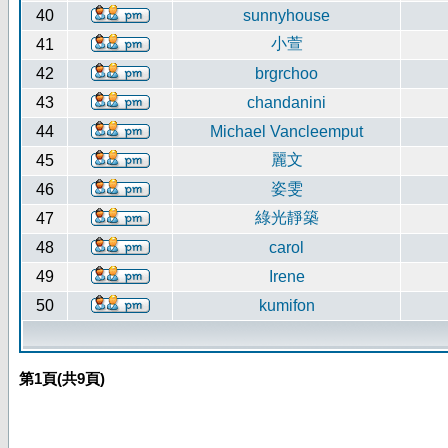
40
sunnyhouse
小萱
41
42
brgrchoo
43
chandanini
44
Michael Vancleemput
麗文
45
姿雯
46
綠光靜築
47
48
carol
49
Irene
50
kumifon
第
1
頁(共
9
頁)