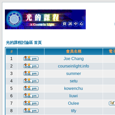
光的課程討論區 首頁
會員名稱
電
#
1
Joe Chang
2
courseinlight.info
3
summer
4
setu
5
kowenchu
6
liuwi
7
Oulee
8
tify