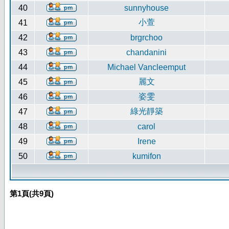
40
sunnyhouse
小萱
41
42
brgrchoo
43
chandanini
44
Michael Vancleemput
麗文
45
姿雯
46
綠光靜築
47
48
carol
49
Irene
50
kumifon
第
1
頁(共
9
頁)