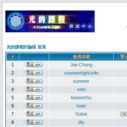
光的課程討論區 首頁
會員名稱
電
#
1
Joe Chang
2
courseinlight.info
3
summer
4
setu
5
kowenchu
6
liuwi
7
Oulee
8
tify