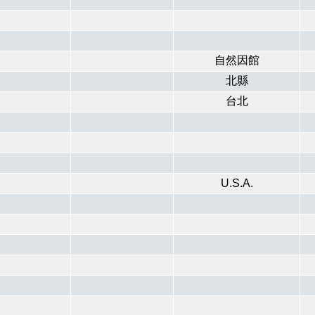
自然因館
北縣
台北
U.S.A.