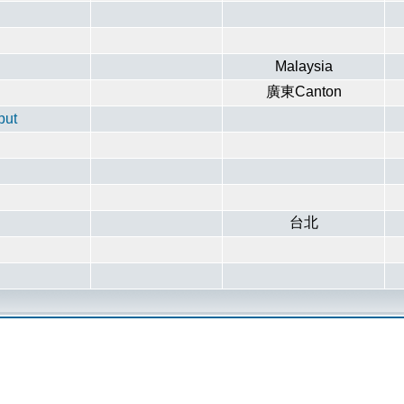
Malaysia
廣東Canton
put
台北