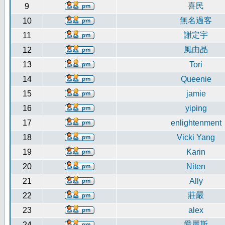
喜民
9
無名過客
10
謝定宇
11
風由晶
12
13
Tori
14
Queenie
15
jamie
16
yiping
17
enlightenment
18
Vicki Yang
19
Karin
20
Niten
21
Ally
莊嚴
22
23
alex
愛麗斯
24