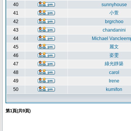
40
sunnyhouse
小萱
41
42
brgrchoo
43
chandanini
44
Michael Vancleem
麗文
45
姿雯
46
綠光靜築
47
48
carol
49
Irene
50
kumifon
第
1
頁(共
9
頁)