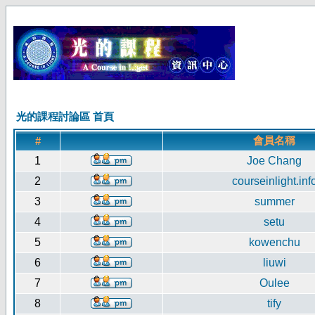
光的課程討論區 首頁
會員名稱
#
1
Joe Chang
2
courseinlight.inf
3
summer
4
setu
5
kowenchu
6
liuwi
7
Oulee
8
tify