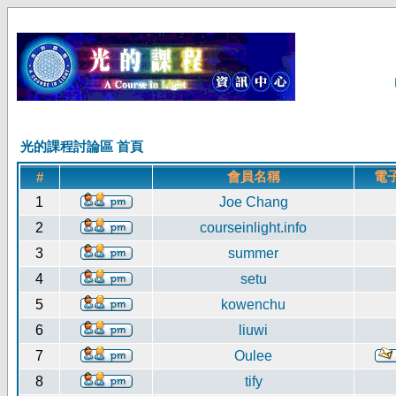
光的課程討論區 首頁
會員名稱
電
#
1
Joe Chang
2
courseinlight.info
3
summer
4
setu
5
kowenchu
6
liuwi
7
Oulee
8
tify