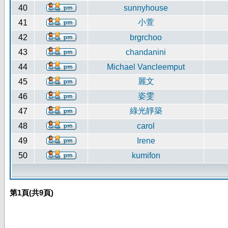
40
sunnyhouse
小萱
41
42
brgrchoo
43
chandanini
44
Michael Vancleemput
麗文
45
姿雯
46
綠光靜築
47
48
carol
49
Irene
50
kumifon
第
1
頁(共
9
頁)