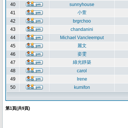
40
sunnyhouse
小萱
41
42
brgrchoo
43
chandanini
44
Michael Vancleemput
麗文
45
姿雯
46
綠光靜築
47
48
carol
49
Irene
50
kumifon
第
1
頁(共
9
頁)