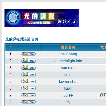
光的課程討論區 首頁
會員名稱
電
#
1
Joe Chang
2
courseinlight.info
3
summer
4
setu
5
kowenchu
6
liuwi
7
Oulee
8
tify