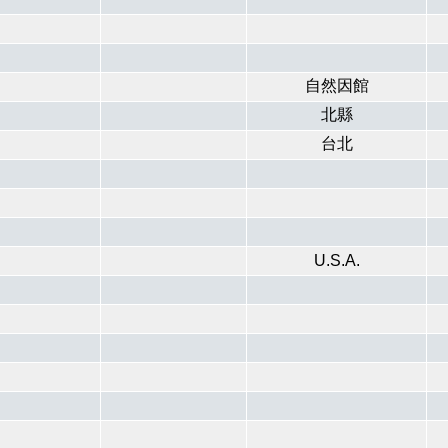
自然因館
北縣
台北
U.S.A.