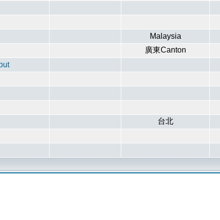
Malaysia
廣東Canton
put
台北