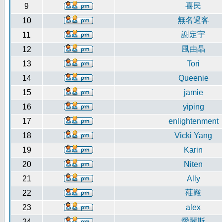
喜民
9
無名過客
10
謝定宇
11
風由晶
12
13
Tori
14
Queenie
15
jamie
16
yiping
17
enlightenment
18
Vicki Yang
19
Karin
20
Niten
21
Ally
莊嚴
22
23
alex
愛麗斯
24