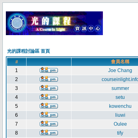
光的課程討論區 首頁
會員名稱
#
1
Joe Chang
2
courseinlight.inf
3
summer
4
setu
5
kowenchu
6
liuwi
7
Oulee
8
tify