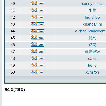
40
sunnyhouse
小萱
41
42
brgrchoo
43
chandanini
44
Michael Vancleem
麗文
45
姿雯
46
綠光靜築
47
48
carol
49
Irene
50
kumifon
第
1
頁(共
9
頁)