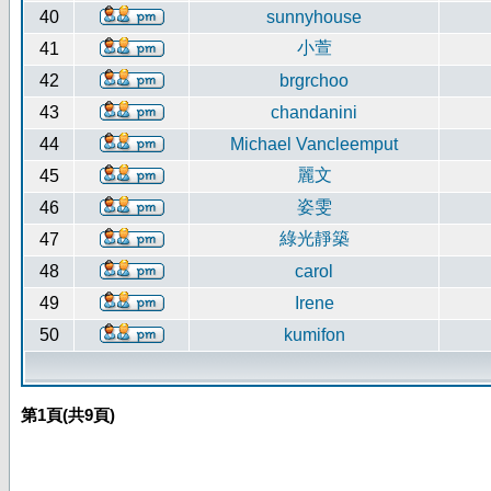
40
sunnyhouse
小萱
41
42
brgrchoo
43
chandanini
44
Michael Vancleemput
麗文
45
姿雯
46
綠光靜築
47
48
carol
49
Irene
50
kumifon
第
1
頁(共
9
頁)