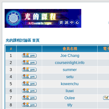
光的課程討論區 首頁
會員名稱
電
#
1
Joe Chang
2
courseinlight.info
3
summer
4
setu
5
kowenchu
6
liuwi
7
Oulee
8
tify