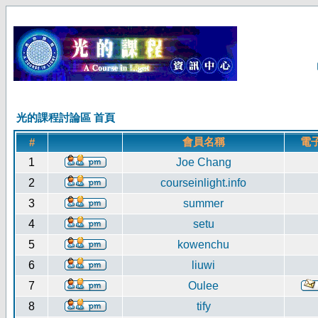
光的課程討論區 首頁
會員名稱
電
#
1
Joe Chang
2
courseinlight.info
3
summer
4
setu
5
kowenchu
6
liuwi
7
Oulee
8
tify