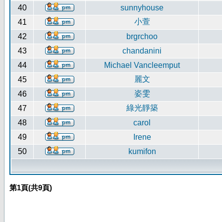
40
sunnyhouse
小萱
41
42
brgrchoo
43
chandanini
44
Michael Vancleemput
麗文
45
姿雯
46
綠光靜築
47
48
carol
49
Irene
50
kumifon
第
1
頁(共
9
頁)