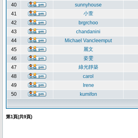
40
sunnyhouse
小萱
41
42
brgrchoo
43
chandanini
44
Michael Vancleemput
麗文
45
姿雯
46
綠光靜築
47
48
carol
49
Irene
50
kumifon
第
1
頁(共
9
頁)