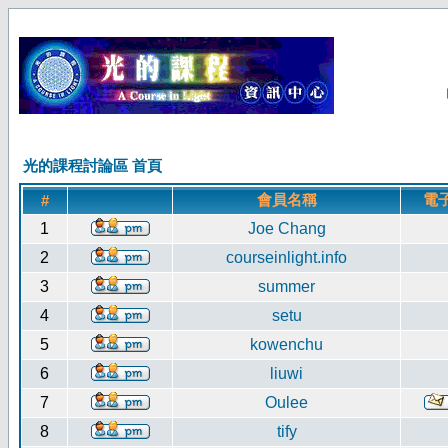
光的課程討論區 首頁
會員名稱
電
#
1
Joe Chang
2
courseinlight.info
3
summer
4
setu
5
kowenchu
6
liuwi
7
Oulee
8
tify