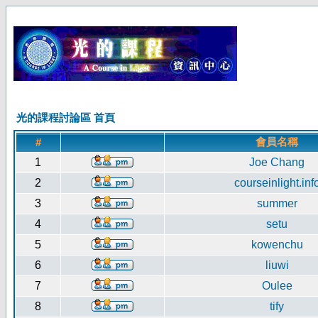
光的課程討論區 首頁
會員名稱
#
1
Joe Chang
2
courseinlight.inf
3
summer
4
setu
5
kowenchu
6
liuwi
7
Oulee
8
tify