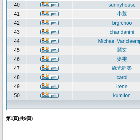
40
sunnyhouse
小萱
41
42
brgrchoo
43
chandanini
44
Michael Vancleem
麗文
45
姿雯
46
綠光靜築
47
48
carol
49
Irene
50
kumifon
第
1
頁(共
9
頁)