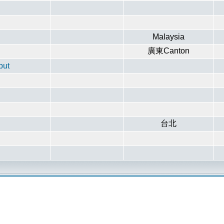
Malaysia
廣東Canton
put
台北