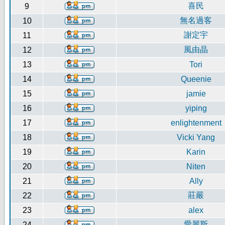
喜民
9
無名過客
10
謝定宇
11
風由晶
12
13
Tori
14
Queenie
15
jamie
16
yiping
17
enlightenment
18
Vicki Yang
19
Karin
20
Niten
21
Ally
莊嚴
22
23
alex
愛麗斯
24