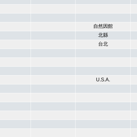
自然因館
北縣
台北
U.S.A.