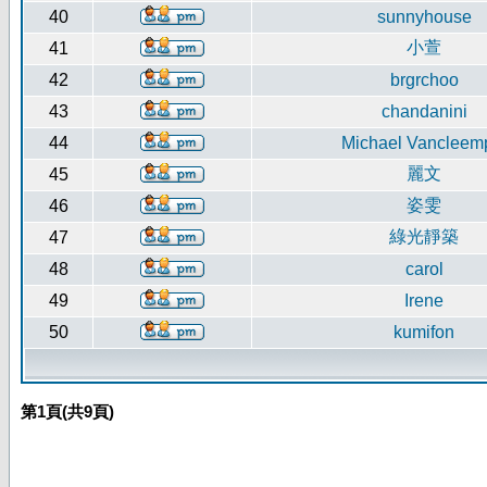
40
sunnyhouse
小萱
41
42
brgrchoo
43
chandanini
44
Michael Vancleem
麗文
45
姿雯
46
綠光靜築
47
48
carol
49
Irene
50
kumifon
第
1
頁(共
9
頁)