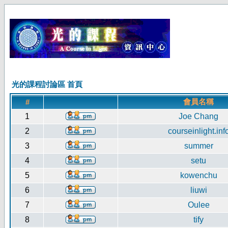
光的課程討論區 首頁
會員名稱
#
1
Joe Chang
2
courseinlight.inf
3
summer
4
setu
5
kowenchu
6
liuwi
7
Oulee
8
tify