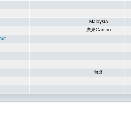
Malaysia
廣東Canton
put
台北