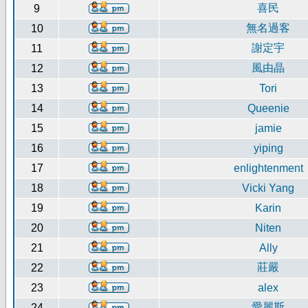
喜民
9
無名過客
10
謝定宇
11
風由晶
12
13
Tori
14
Queenie
15
jamie
16
yiping
17
enlightenment
18
Vicki Yang
19
Karin
20
Niten
21
Ally
莊嚴
22
23
alex
愛麗斯
24