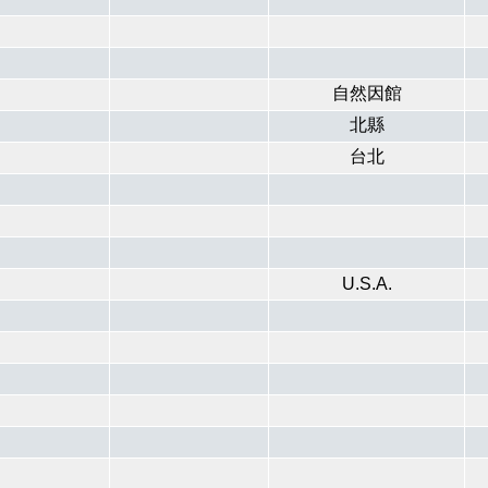
自然因館
北縣
台北
U.S.A.