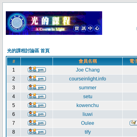
光的課程討論區 首頁
會員名稱
電
#
1
Joe Chang
2
courseinlight.info
3
summer
4
setu
5
kowenchu
6
liuwi
7
Oulee
8
tify