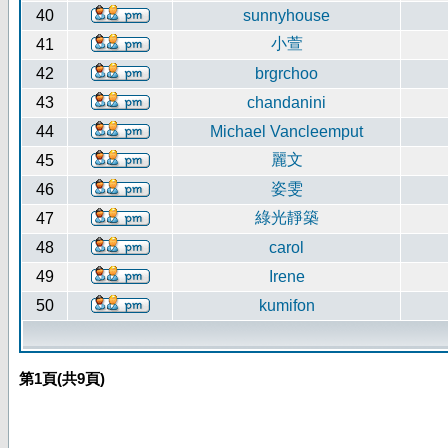
40
sunnyhouse
小萱
41
42
brgrchoo
43
chandanini
44
Michael Vancleemput
麗文
45
姿雯
46
綠光靜築
47
48
carol
49
Irene
50
kumifon
第
1
頁(共
9
頁)