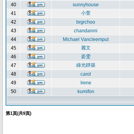
40
sunnyhouse
小萱
41
42
brgrchoo
43
chandanini
44
Michael Vancleemput
麗文
45
姿雯
46
綠光靜築
47
48
carol
49
Irene
50
kumifon
第
1
頁(共
9
頁)