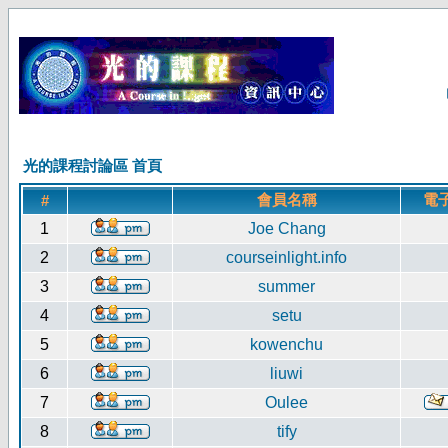
光的課程討論區 首頁
會員名稱
電
#
1
Joe Chang
2
courseinlight.info
3
summer
4
setu
5
kowenchu
6
liuwi
7
Oulee
8
tify