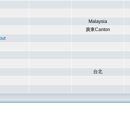
Malaysia
廣東Canton
put
台北