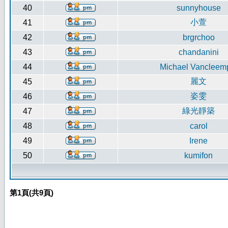
40
sunnyhouse
小萱
41
42
brgrchoo
43
chandanini
44
Michael Vancleem
麗文
45
姿雯
46
綠光靜築
47
48
carol
49
Irene
50
kumifon
第
1
頁(共
9
頁)