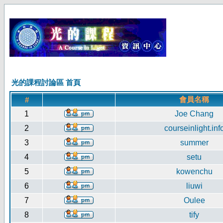
光的課程討論區 首頁
會員名稱
#
1
Joe Chang
2
courseinlight.inf
3
summer
4
setu
5
kowenchu
6
liuwi
7
Oulee
8
tify