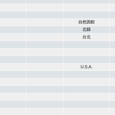
自然因館
北縣
台北
U.S.A.