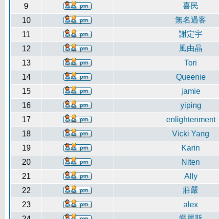
喜民
9
無名過客
10
謝定宇
11
風由晶
12
13
Tori
14
Queenie
15
jamie
16
yiping
17
enlightenment
18
Vicki Yang
19
Karin
20
Niten
21
Ally
莊嚴
22
23
alex
愛麗斯
24