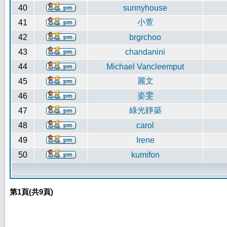
40
sunnyhouse
小萱
41
42
brgrchoo
43
chandanini
44
Michael Vancleemput
麗文
45
姿雯
46
綠光靜築
47
48
carol
49
Irene
50
kumifon
第
1
頁(共
9
頁)