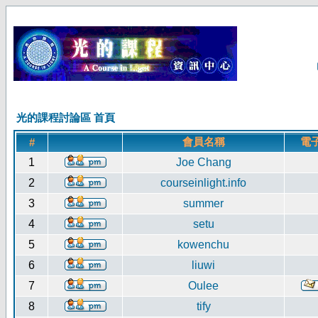
光的課程討論區 首頁
會員名稱
電
#
1
Joe Chang
2
courseinlight.info
3
summer
4
setu
5
kowenchu
6
liuwi
7
Oulee
8
tify