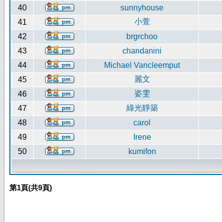
40
sunnyhouse
小萱
41
42
brgrchoo
43
chandanini
44
Michael Vancleemput
麗文
45
姿雯
46
綠光靜築
47
48
carol
49
Irene
50
kumifon
第
1
頁(共
9
頁)