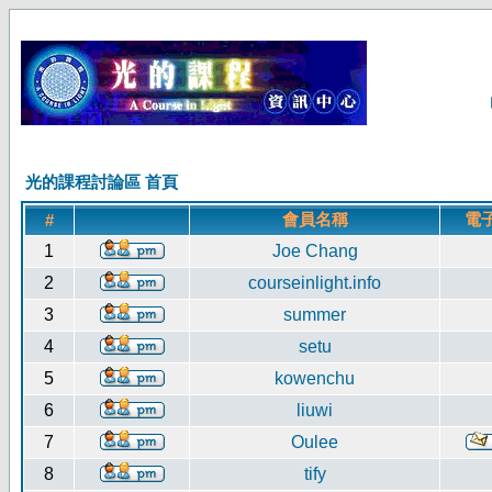
光的課程討論區 首頁
會員名稱
電
#
1
Joe Chang
2
courseinlight.info
3
summer
4
setu
5
kowenchu
6
liuwi
7
Oulee
8
tify