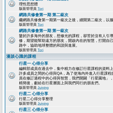
理性思想體
版面管理員
Tori
網路共修會第一期 第二級次
繼網路共修會第一期第一級次之後，續開第二級次，以
版面管理員
Tori
網路共修會第一期 第一級次
鑒於許多海外的朋友，想修光的課程，卻苦於沒有人引
修，期望能幫助遠方的朋友，開啟內在的智慧，打開自
路中，協助地球整體的和諧與進展。
版面管理員
Tori
漫談心識的課程
行星一 心得分享
編輯部成員在過去中，集中精力在修訂行星課程的資料
許多成員之間的心得與QA，為了使海內外進入行星課程
員在修訂過程中的心得與智慧，我們開闢「行星園地」
精簡後，獻給在行星層面上與我們同行的朋友們。
版面管理員
Juiying
行星二 心得分享
行星二心得分享整理
版面管理員
Juiying
行星三 心得分享