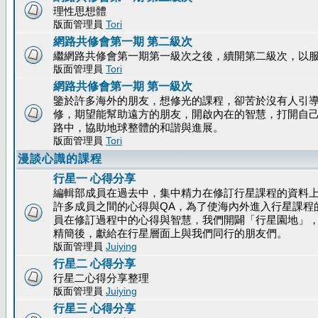
理性思想體
版面管理員
Tori
網路共修會第一期 第二級次
繼網路共修會第一期第一級次之後，續開第二級次，以
版面管理員
Tori
網路共修會第一期 第一級次
鑒於許多海外的朋友，想修光的課程，卻苦於沒有人引
修，期望能幫助遠方的朋友，開啟內在的智慧，打開自
路中，協助地球整體的和諧與進展。
版面管理員
Tori
漫談心識的課程
行星一 心得分享
編輯部成員在過去中，集中精力在修訂行星課程的資料
許多成員之間的心得與QA，為了使海內外進入行星課程
員在修訂過程中的心得與智慧，我們開闢「行星園地」
精簡後，獻給在行星層面上與我們同行的朋友們。
版面管理員
Juiying
行星二 心得分享
行星二心得分享整理
版面管理員
Juiying
行星三 心得分享