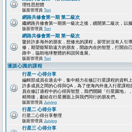
理性思想體
版面管理員
Tori
網路共修會第一期 第二級次
繼網路共修會第一期第一級次之後，續開第二級次，以
版面管理員
Tori
網路共修會第一期 第一級次
鑒於許多海外的朋友，想修光的課程，卻苦於沒有人引
修，期望能幫助遠方的朋友，開啟內在的智慧，打開自
路中，協助地球整體的和諧與進展。
版面管理員
Tori
漫談心識的課程
行星一 心得分享
編輯部成員在過去中，集中精力在修訂行星課程的資料
許多成員之間的心得與QA，為了使海內外進入行星課程
員在修訂過程中的心得與智慧，我們開闢「行星園地」
精簡後，獻給在行星層面上與我們同行的朋友們。
版面管理員
Juiying
行星二 心得分享
行星二心得分享整理
版面管理員
Juiying
行星三 心得分享